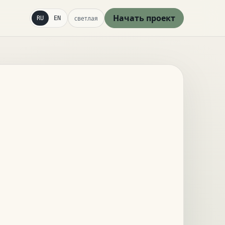
Начать проект
светлая
RU
EN