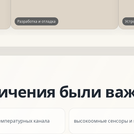
Разработка и отладка
Устр
ничения были ва
температурных канала
высокоомные сенсоры и 