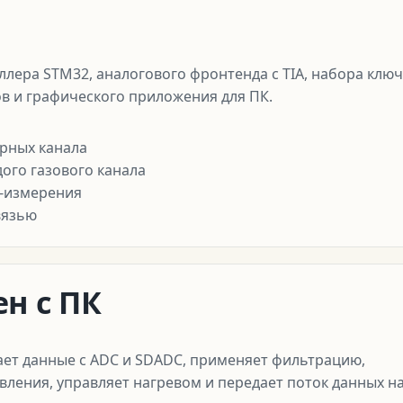
лера STM32, аналогового фронтенда с TIA, набора клю
в и графического приложения для ПК.
урных канала
ого газового канала
f-измерения
вязью
н с ПК
ет данные с ADC и SDADC, применяет фильтрацию,
ления, управляет нагревом и передает поток данных н