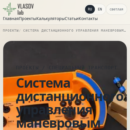
светлая
RU
EN
Главная
Проекты
Калькуляторы
Статьи
Контакты
ПРОЕКТЫ
СИСТЕМА ДИСТАНЦИОННОГО УПРАВЛЕНИЯ МАНЕВРОВЫМ ЛОКОМОТИВОМ
ПРОЕКТЫ
/ СПЕЦИАЛЬНЫЙ ТРАНСПОРТ
Система
дистанционного
управления
маневровым