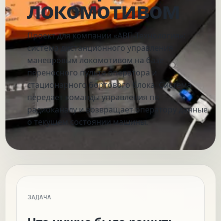
локомотивом
Проект для компании «АВП-Технология»:
система дистанционного управления
маневровым локомотивом на базе
переносного пульта оператора и
стационарного бортового блока. Система
передает команды управления по
радиоканалу и возвращает оператору данные
о текущем состоянии машины.
ЗАДАЧА